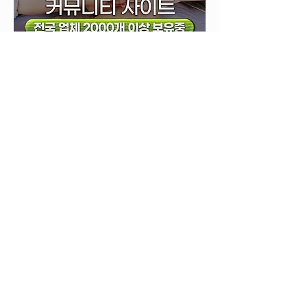
김포휴게텔 고객센터
주소 : 경기도 김포시 장기동
132-2 503
호
연락처 :
02-392-1211
info@김포휴게텔
First Name